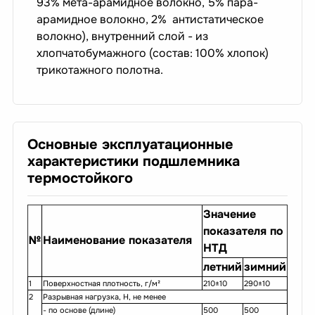
93% мета-арамидное волокно, 5% пара-
арамидное волокно, 2% антистатическое
волокно), внутренний слой - из
хлопчатобумажного (состав: 100% хлопок)
трикотажного полотна.
Основные эксплуатационные
характеристики подшлемника
термостойкого
Значение
показателя по
№
Наименование показателя
НТД
летний
зимний
1
Поверхностная плотность, г/м²
210±10
290±10
2
Разрывная нагрузка, Н, не менее
- по основе (длине)
500
500