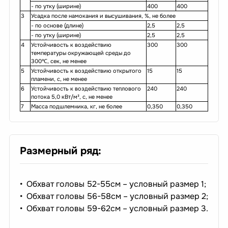
- по утку (ширине)
400
400
3
Усадка после намокания и высушивания, %, не более
- по основе (длине)
2,5
2,5
- по утку (ширине)
2,5
2,5
4
Устойчивость к воздействию
300
300
температуры окружающей среды до
300℃, сек, не менее
5
Устойчивость к воздействию открытого
15
15
пламени, с, не менее
6
Устойчивость к воздействию теплового
240
240
потока 5,0 кВт/м², с, не менее
7
Масса подшлемника, кг, не более
0,350
0,350
Размерный ряд:
Обхват головы 52-55см – условный размер 1;
Обхват головы 56-58см – условный размер 2;
Обхват головы 59-62см – условный размер 3.