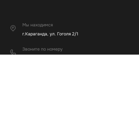
Мы находимся
г.Караганда, ул. Гоголя 2/1
Звоните по номеру
+7 (708) 051-19-16
Copyright © 2024 - 2026
ИНН: 800401301075