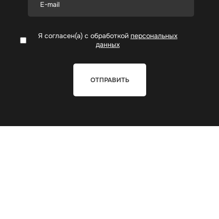
Я согласен(а) с обработкой
персональных
данных
ОТПРАВИТЬ
Мы находимся
г.Караганда, ул. Гоголя 2/1
Звоните по номеру
+7 (708) 051-19-16