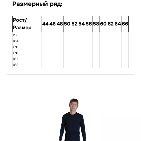
Размерный ряд:
Рост/
44
46
48
50
52
54
56
58
60
62
64
66
Размер
158
164
170
176
182
188